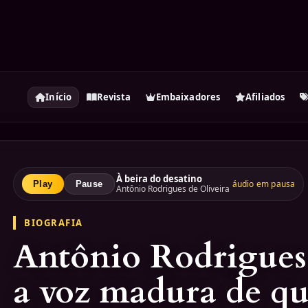
Início
Revista
Embaixadores
Afiliados
À beira do desatino
áudio em pausa
Play
Pause
Antônio Rodrigues de Oliveira
BIOGRAFIA
Antônio Rodrigues 
a voz madura de q